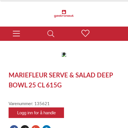
item
0
Item
1
MARIEFLEUR SERVE & SALAD DEEP
of
1
BOWL 25 CL 615G
Varenummer: 135621
Logg inn for å handle