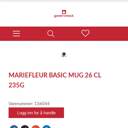
item
0
Item
1
MARIEFLEUR BASIC MUG 26 CL
of
1
235G
Varenummer: 136044
Logg inn for å handle