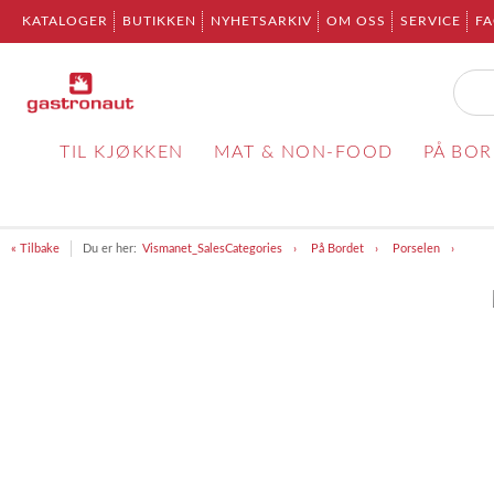
KATALOGER
BUTIKKEN
NYHETSARKIV
OM OSS
SERVICE
F
TIL KJØKKEN
MAT & NON-FOOD
PÅ BO
« Tilbake
Du er her:
Vismanet_SalesCategories
På Bordet
Porselen
Item
1
of
1