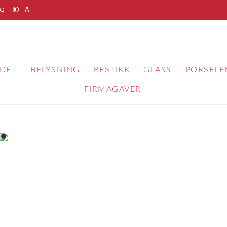
AQ
RDET
BELYSNING
BESTIKK
GLASS
PORSELE
FIRMAGAVER
item
0