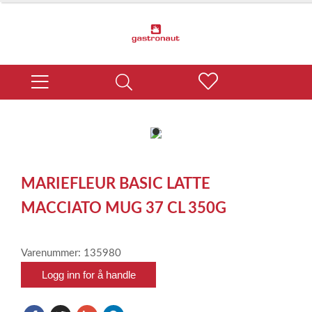
item
0
Item
1
MARIEFLEUR BASIC LATTE
of
1
MACCIATO MUG 37 CL 350G
Varenummer: 135980
Logg inn for å handle