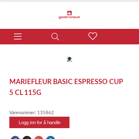
item
0
Item
1
MARIEFLEUR BASIC ESPRESSO CUP
of
1
5 CL 115G
Varenummer: 135862
Logg inn for å handle