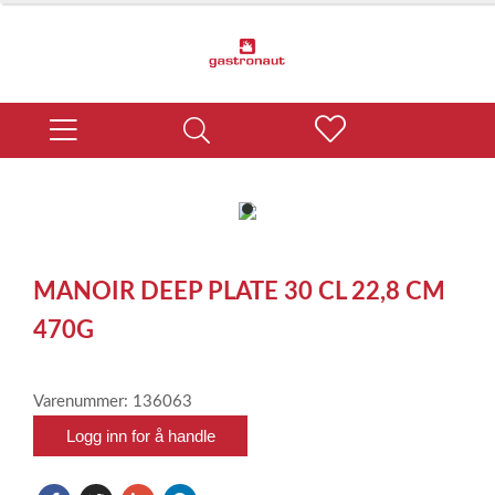
item
0
Item
1
MANOIR DEEP PLATE 30 CL 22,8 CM
of
1
470G
Varenummer: 136063
Logg inn for å handle