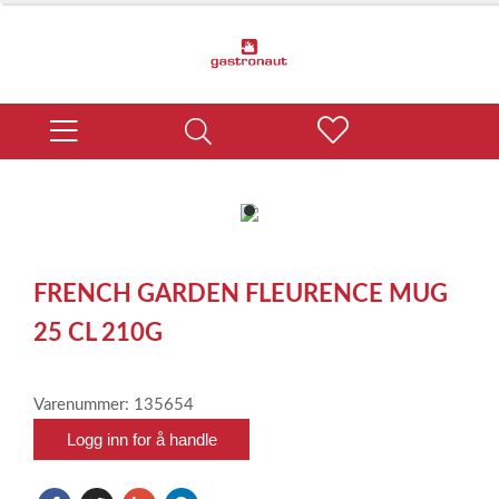
item
0
Item
1
FRENCH GARDEN FLEURENCE MUG
of
1
25 CL 210G
Varenummer: 135654
Logg inn for å handle