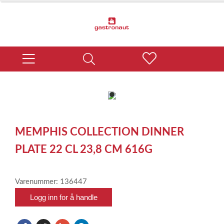
item
0
Item
1
MEMPHIS COLLECTION DINNER
of
1
PLATE 22 CL 23,8 CM 616G
Varenummer: 136447
Logg inn for å handle