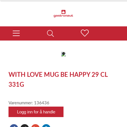
item
0
Item
1
WITH LOVE MUG BE HAPPY 29 CL
of
1
331G
Varenummer: 136436
Logg inn for å handle