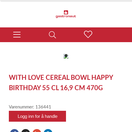
item
0
Item
1
WITH LOVE CEREAL BOWL HAPPY
of
1
BIRTHDAY 55 CL 16,9 CM 470G
Varenummer: 136441
Logg inn for å handle