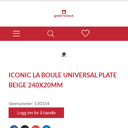
item
0
Item
1
ICONIC LA BOULE UNIVERSAL PLATE
of
1
BEIGE 240X20MM
Varenummer: 130334
Logg inn for å handle