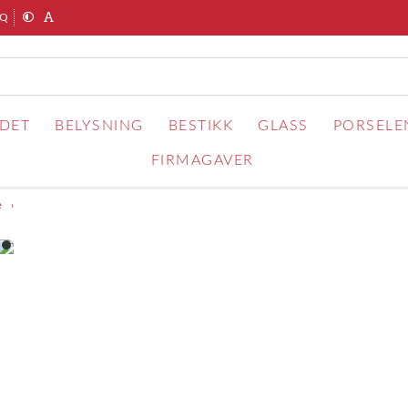
AQ
RDET
BELYSNING
BESTIKK
GLASS
PORSELE
FIRMAGAVER
e
item
0