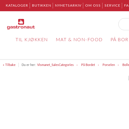
KATALOGER
BUTIKKEN
NYHETSARKIV
OM OSS
SERVICE
F
TIL KJØKKEN
MAT & NON-FOOD
PÅ BO
« Tilbake
Du er her:
Vismanet_SalesCategories
På Bordet
Porselen
Boll
Item
1
of
1