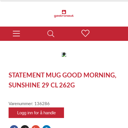
item
0
Item
1
STATEMENT MUG GOOD MORNING,
of
1
SUNSHINE 29 CL 262G
Varenummer: 136286
Logg inn for å handle