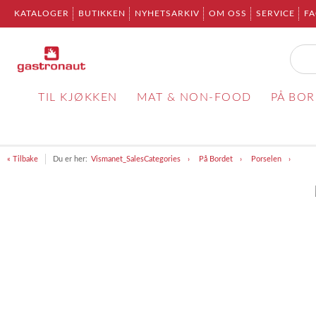
KATALOGER
BUTIKKEN
NYHETSARKIV
OM OSS
SERVICE
F
TIL KJØKKEN
MAT & NON-FOOD
PÅ BO
« Tilbake
Du er her:
Vismanet_SalesCategories
På Bordet
Porselen
Item
1
of
1