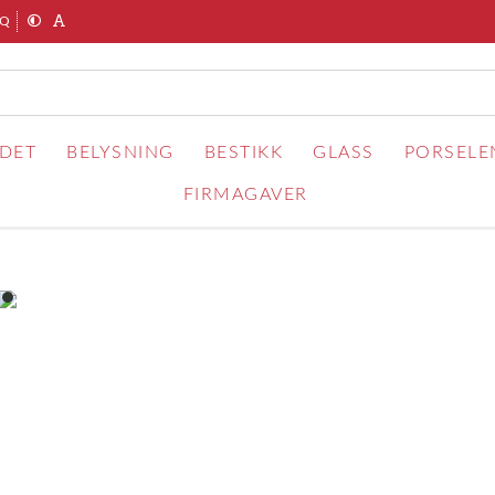
AQ
RDET
BELYSNING
BESTIKK
GLASS
PORSELE
FIRMAGAVER
item
0