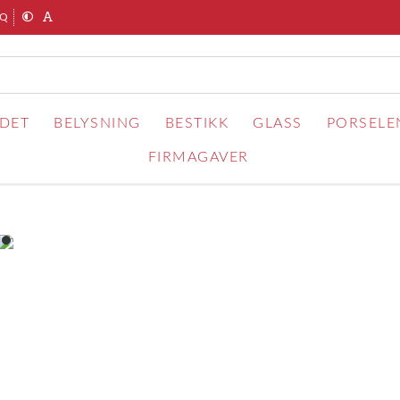
AQ
RDET
BELYSNING
BESTIKK
GLASS
PORSELE
FIRMAGAVER
item
0