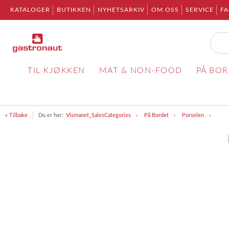
KATALOGER
BUTIKKEN
NYHETSARKIV
OM OSS
SERVICE
F
TIL KJØKKEN
MAT & NON-FOOD
PÅ BO
« Tilbake
Du er her:
Vismanet_SalesCategories
På Bordet
Porselen
Item
1
of
1