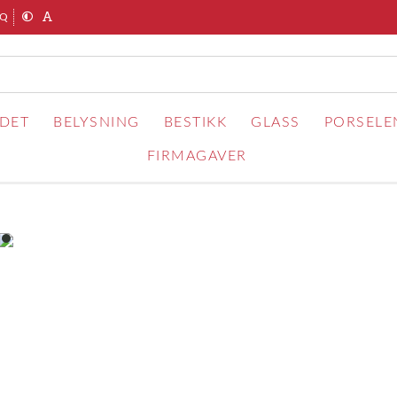
AQ
RDET
BELYSNING
BESTIKK
GLASS
PORSELE
FIRMAGAVER
item
0