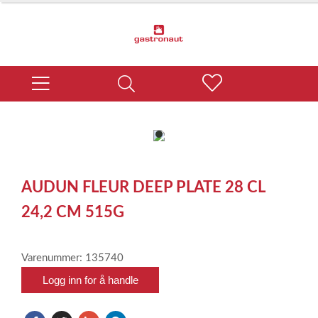
item
0
Item
1
AUDUN FLEUR DEEP PLATE 28 CL
of
1
24,2 CM 515G
Varenummer: 135740
Logg inn for å handle