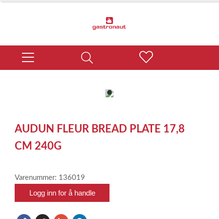
item
0
Item
1
AUDUN FLEUR BREAD PLATE 17,8
of
1
CM 240G
Varenummer: 136019
Logg inn for å handle