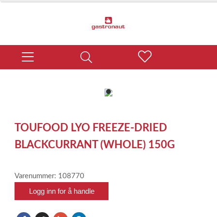
item
0
Item
1
TOUFOOD LYO FREEZE-DRIED
of
1
BLACKCURRANT (WHOLE) 150G
Varenummer: 108770
Logg inn for å handle