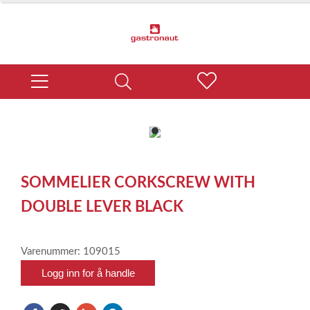
item
0
Item
1
SOMMELIER CORKSCREW WITH
of
1
DOUBLE LEVER BLACK
Varenummer: 109015
Logg inn for å handle