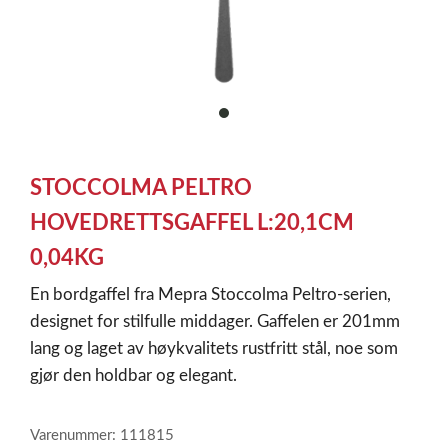
item
0
Item
1
STOCCOLMA PELTRO
of
1
HOVEDRETTSGAFFEL L:20,1CM
0,04KG
En bordgaffel fra Mepra Stoccolma Peltro-serien,
designet for stilfulle middager. Gaffelen er 201mm
lang og laget av høykvalitets rustfritt stål, noe som
gjør den holdbar og elegant.
Varenummer: 111815