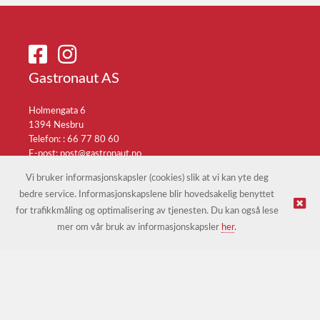
Gastronaut AS
Holmengata 6
1394 Nesbru
Telefon: :
66 77 80 60
E-post:
post@gastronaut.no
Selgerportal
Vi bruker informasjonskapsler (cookies) slik at vi kan yte deg
bedre service. Informasjonskapslene blir hovedsakelig benyttet
for trafikkmåling og optimalisering av tjenesten. Du kan også lese
© Gastronaut AS |
Nettbutikk levert av Kréatif
mer om vår bruk av informasjonskapsler
her
.