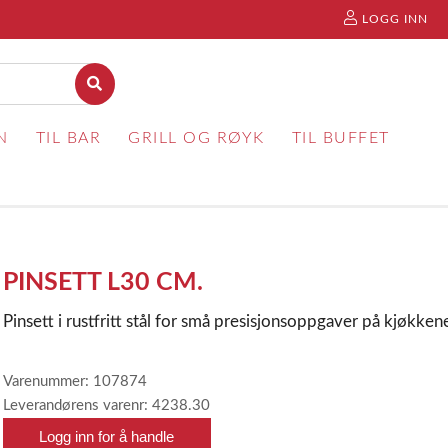
LOGG INN
N
TIL BAR
GRILL OG RØYK
TIL BUFFET
PINSETT L30 CM.
Pinsett i rustfritt stål for små presisjonsoppgaver på kjøkke
Varenummer: 107874
Leverandørens varenr: 4238.30
Logg inn for å handle