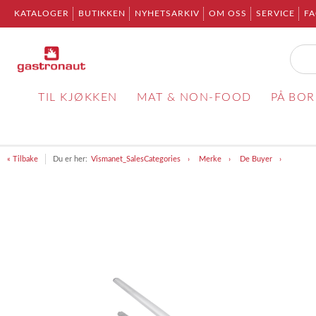
KATALOGER
BUTIKKEN
NYHETSARKIV
OM OSS
SERVICE
F
TIL KJØKKEN
MAT & NON-FOOD
PÅ BO
« Tilbake
Du er her:
Vismanet_SalesCategories
Merke
De Buyer