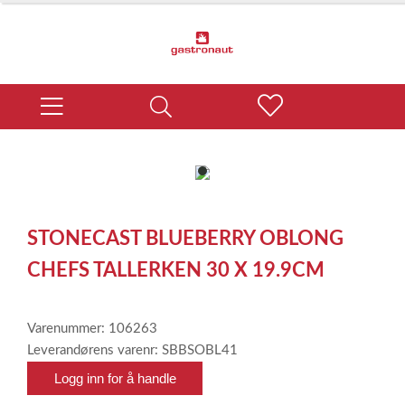
item
0
Item
1
STONECAST BLUEBERRY OBLONG
of
1
CHEFS TALLERKEN 30 X 19.9CM
Varenummer: 106263
Leverandørens varenr: SBBSOBL41
Logg inn for å handle