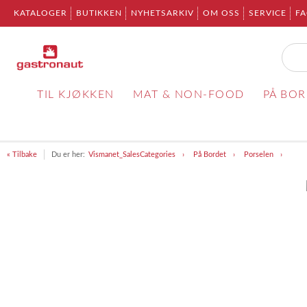
KATALOGER
BUTIKKEN
NYHETSARKIV
OM OSS
SERVICE
F
TIL KJØKKEN
MAT & NON-FOOD
PÅ BO
« Tilbake
Du er her:
Vismanet_SalesCategories
På Bordet
Porselen
Item
1
of
1