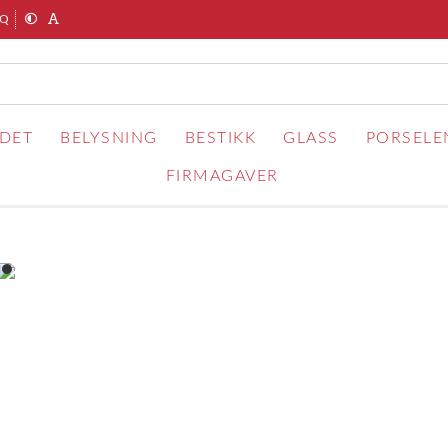
AQ
RDET
BELYSNING
BESTIKK
GLASS
PORSELE
FIRMAGAVER
item
0