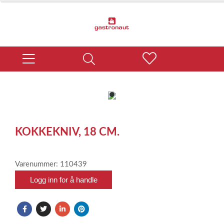
item
0
Item
1
KOKKEKNIV, 18 CM.
of
1
Varenummer: 110439
Logg inn for å handle