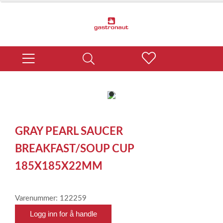
item
0
Item
1
GRAY PEARL SAUCER
of
1
BREAKFAST/SOUP CUP
185X185X22MM
Varenummer: 122259
Logg inn for å handle