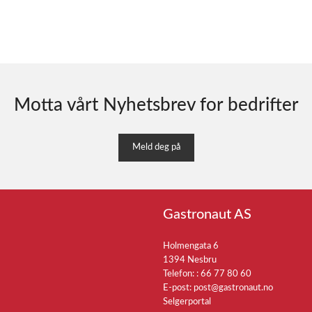
Motta vårt Nyhetsbrev for bedrifter
Meld deg på
Gastronaut AS
Holmengata 6
1394 Nesbru
Telefon: :
66 77 80 60
E-post:
post@gastronaut.no
Selgerportal