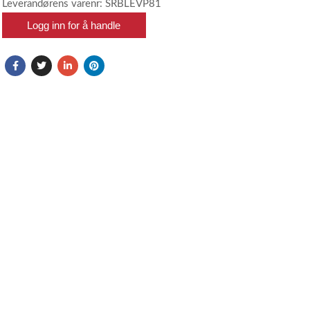
Leverandørens varenr: SRBLEVP81
Logg inn for å handle