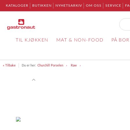
KATALOGER
BUTIKKEN
NYHETSARKIV
OM OSS
SERVICE
F
TIL KJØKKEN
MAT & NON-FOOD
PÅ BO
« Tilbake
Du er her:
Churchill Porselen
Raw
Item
1
of
2