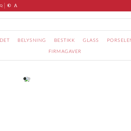
AQ
RDET
BELYSNING
BESTIKK
GLASS
PORSELE
FIRMAGAVER
item
item
0
1