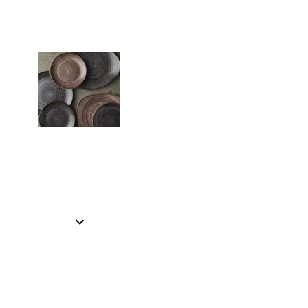
Item
1
of
2