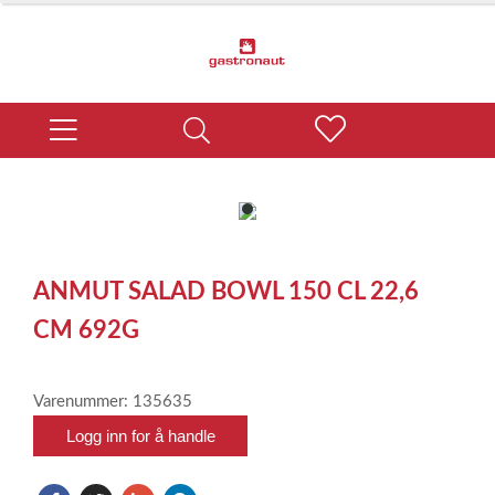
item
0
Item
1
ANMUT SALAD BOWL 150 CL 22,6
of
1
CM 692G
Varenummer: 135635
Logg inn for å handle