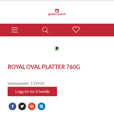
item
0
Item
1
ROYAL OVAL PLATTER 760G
of
1
Varenummer: 135934
Logg inn for å handle