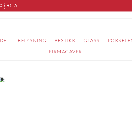
AQ
RDET
BELYSNING
BESTIKK
GLASS
PORSELE
FIRMAGAVER
item
0