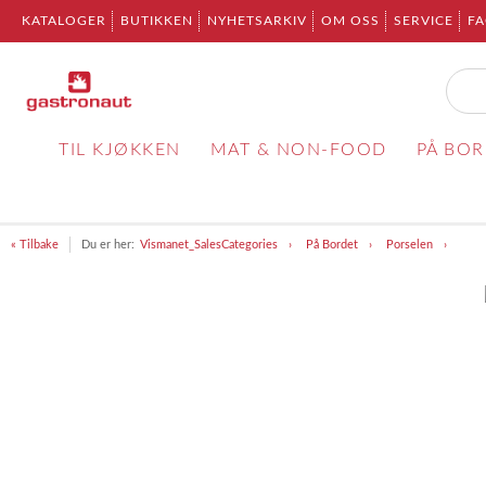
KATALOGER
BUTIKKEN
NYHETSARKIV
OM OSS
SERVICE
F
TIL KJØKKEN
MAT & NON-FOOD
PÅ BO
« Tilbake
Du er her:
Vismanet_SalesCategories
På Bordet
Porselen
Item
1
of
1