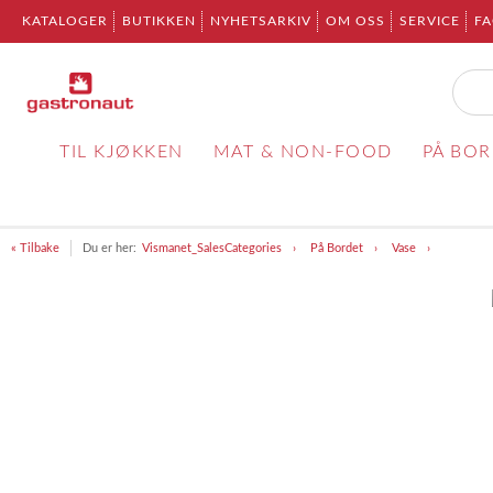
KATALOGER
BUTIKKEN
NYHETSARKIV
OM OSS
SERVICE
F
TIL KJØKKEN
MAT & NON-FOOD
PÅ BO
« Tilbake
Du er her:
Vismanet_SalesCategories
På Bordet
Vase
Item
1
of
1