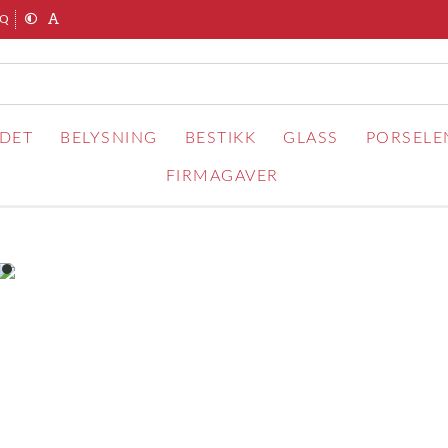
AQ
RDET
BELYSNING
BESTIKK
GLASS
PORSELE
FIRMAGAVER
item
0