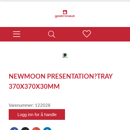
item
0
Item
1
NEWMOON PRESENTATION?TRAY
of
1
370X370X30MM
Varenummer: 122028
Logg inn for å handle