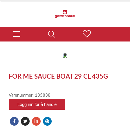
item
0
Item
1
FOR ME SAUCE BOAT 29 CL 435G
of
1
Varenummer: 135838
Logg inn for å handle