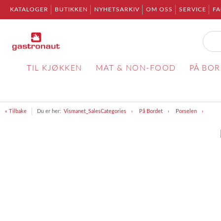
KATALOGER
BUTIKKEN
NYHETSARKIV
OM OSS
SERVICE
F
TIL KJØKKEN
MAT & NON-FOOD
PÅ BO
« Tilbake
Du er her:
Vismanet_SalesCategories
På Bordet
Porselen
Item
1
of
1