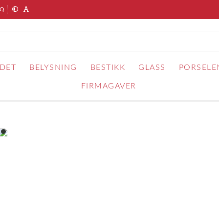
AQ
RDET
BELYSNING
BESTIKK
GLASS
PORSELE
FIRMAGAVER
item
0