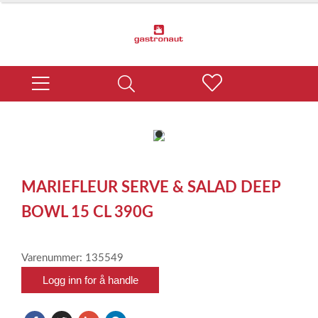
item
0
Item
1
MARIEFLEUR SERVE & SALAD DEEP
of
1
BOWL 15 CL 390G
Varenummer: 135549
Logg inn for å handle