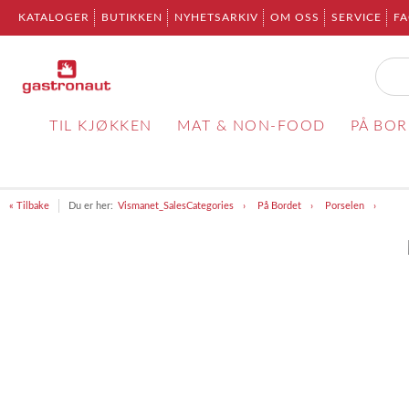
KATALOGER
BUTIKKEN
NYHETSARKIV
OM OSS
SERVICE
F
TIL KJØKKEN
MAT & NON-FOOD
PÅ BO
« Tilbake
Du er her:
Vismanet_SalesCategories
På Bordet
Porselen
Item
1
of
1