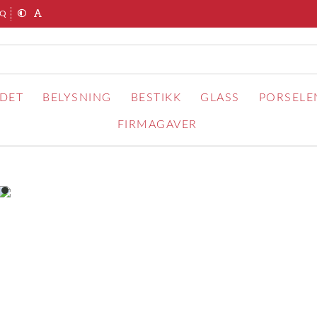
AQ
RDET
BELYSNING
BESTIKK
GLASS
PORSELE
FIRMAGAVER
item
0