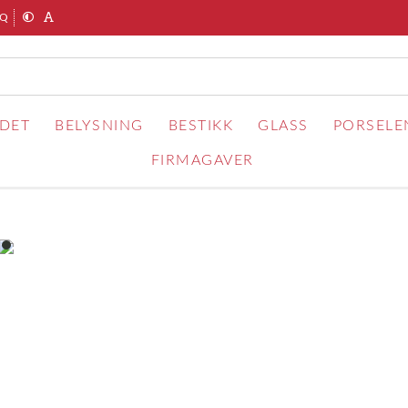
AQ
RDET
BELYSNING
BESTIKK
GLASS
PORSELE
FIRMAGAVER
item
0