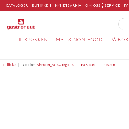
KATALOGER
BUTIKKEN
NYHETSARKIV
OM OSS
SERVICE
F
TIL KJØKKEN
MAT & NON-FOOD
PÅ BO
« Tilbake
Du er her:
Vismanet_SalesCategories
På Bordet
Porselen
Item
1
of
1