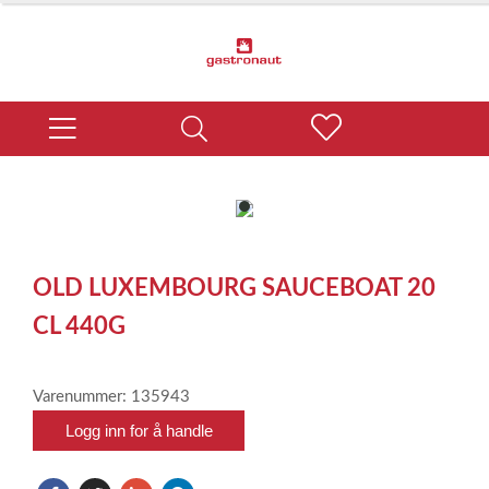
item
0
Item
1
OLD LUXEMBOURG SAUCEBOAT 20
of
1
CL 440G
Varenummer: 135943
Logg inn for å handle