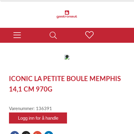
item
0
Item
1
ICONIC LA PETITE BOULE MEMPHIS
of
1
14,1 CM 970G
Varenummer: 136391
Logg inn for å handle