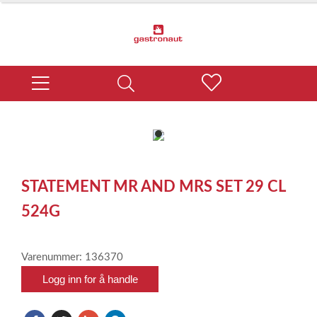
item
0
Item
1
STATEMENT MR AND MRS SET 29 CL
of
1
524G
Varenummer: 136370
Logg inn for å handle