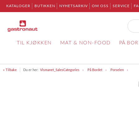
KATALOGER
BUTIKKEN
NYHETSARKIV
OM OSS
SERVICE
F
TIL KJØKKEN
MAT & NON-FOOD
PÅ BO
« Tilbake
Du er her:
Vismanet_SalesCategories
På Bordet
Porselen
Item
1
of
1