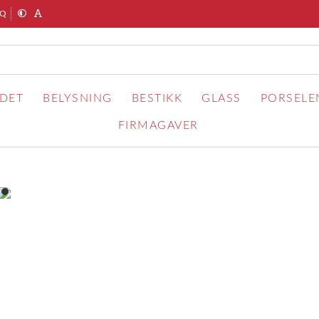
AQ
RDET
BELYSNING
BESTIKK
GLASS
PORSELE
FIRMAGAVER
item
0