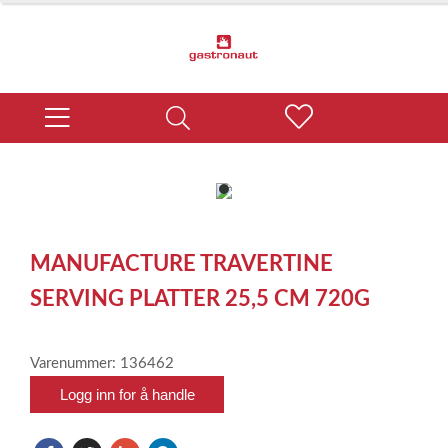
item
0
Item
1
MANUFACTURE TRAVERTINE
of
1
SERVING PLATTER 25,5 CM 720G
Varenummer: 136462
Logg inn for å handle