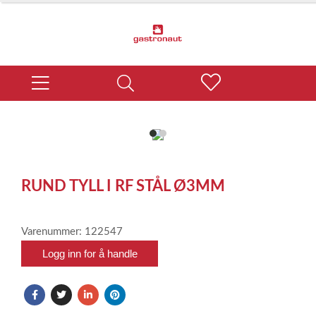
item
item
0
1
Item
1
RUND TYLL I RF STÅL Ø3MM
of
2
Varenummer: 122547
Logg inn for å handle