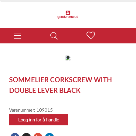
item
0
Item
1
SOMMELIER CORKSCREW WITH
of
1
DOUBLE LEVER BLACK
Varenummer: 109015
Logg inn for å handle