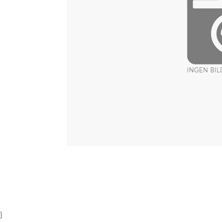
Item
1
of
1
}