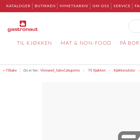
KATALOGER
BUTIKKEN
NYHETSARKIV
OM OSS
SERVICE
F
TIL KJØKKEN
MAT & NON-FOOD
PÅ BO
« Tilbake
Du er her:
Vismanet_SalesCategories
Til Kjøkken
Kjøkkenutstyr