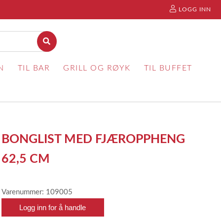
LOGG INN
N
TIL BAR
GRILL OG RØYK
TIL BUFFET
BONGLIST MED FJÆROPPHENG
62,5 CM
Varenummer: 109005
Logg inn for å handle