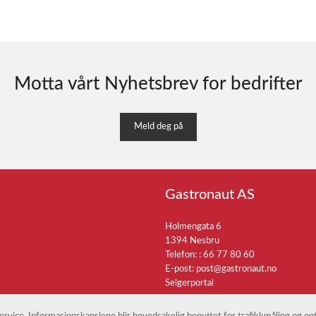
Motta vårt Nyhetsbrev for bedrifter
Meld deg på
Gastronaut AS
Holmengata 6
1394 Nesbru
Telefon: :
66 77 80 60
E-post:
post@gastronaut.no
Selgerportal