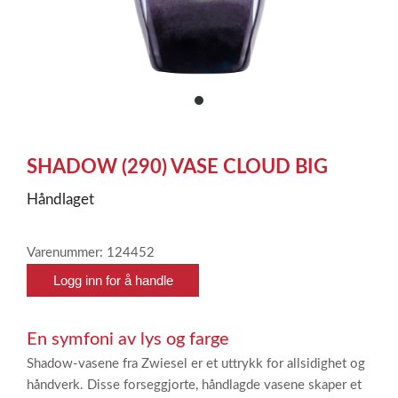
item
0
Item
1
SHADOW (290) VASE CLOUD BIG
of
1
Håndlaget
Varenummer: 124452
Logg inn for å handle
En symfoni av lys og farge
Shadow-vasene fra Zwiesel er et uttrykk for allsidighet og
håndverk. Disse forseggjorte, håndlagde vasene skaper et