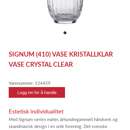
item
0
Item
1
SIGNUM (410) VASE KRISTALLKLAR
of
1
VASE CRYSTAL CLEAR
Varenummer: 124459
Logg inn for å handle
Estetisk individualitet
Med Signum-serien møtes århundregammelt håndverk og
skandinavisk design i en unik forening. Det svenske