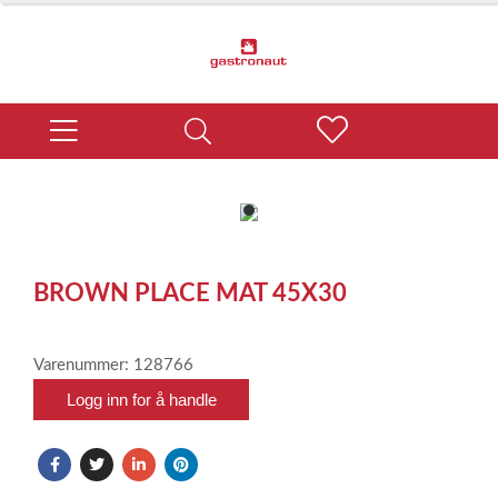
item
0
Item
1
BROWN PLACE MAT 45X30
of
1
Varenummer: 128766
Logg inn for å handle