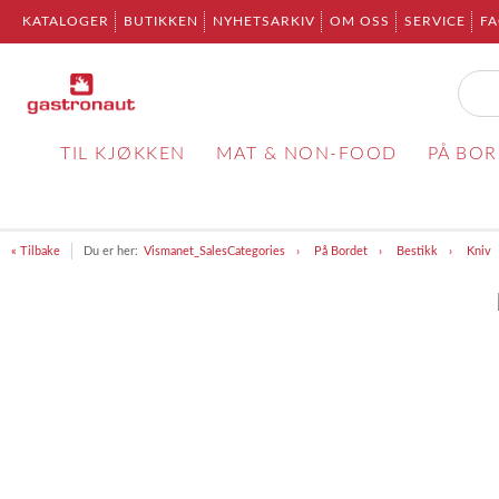
KATALOGER
BUTIKKEN
NYHETSARKIV
OM OSS
SERVICE
F
TIL KJØKKEN
MAT & NON-FOOD
PÅ BO
« Tilbake
Du er her:
Vismanet_SalesCategories
På Bordet
Bestikk
Kniv
Item
1
of
1