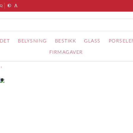
AQ
RDET
BELYSNING
BESTIKK
GLASS
PORSELE
FIRMAGAVER
item
0